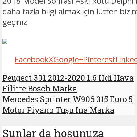
2018 Model Sonrası Askı Rotu Delphi Ma
daha fazla bilgi almak için lütfen bizim
geçiniz.
Facebook
X
Google+
Pinterest
Linke
Peugeot 301 2012-2020 1.6 Hdi Hava
Filitre Bosch Marka
Mercedes Sprinter W906 315 Euro 5
Motor Piyano Tuşu Ina Marka
Şunlar da hoşunuza