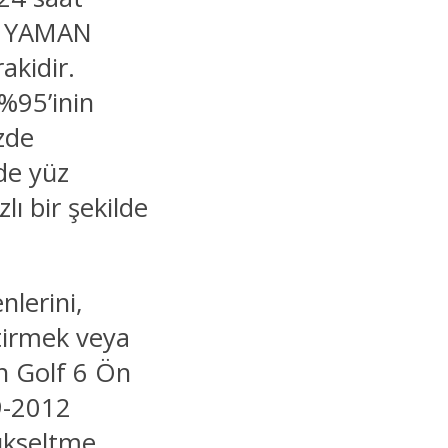
an YAMAN
kidir.
%95’inin
zde
de yüz
lı bir şekilde
nlerini,
ştirmek veya
en Golf 6 Ön
9-2012
ükseltme