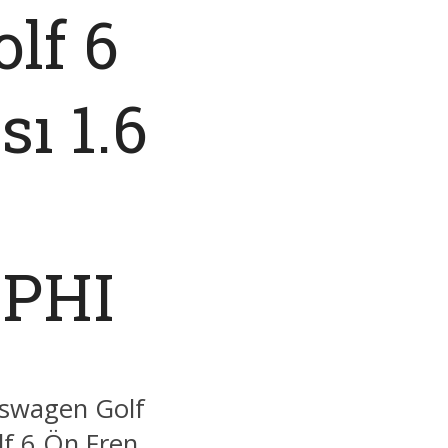
lf 6
sı 1.6
LPHI
kswagen Golf
f 6 Ön Fren