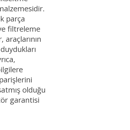
 malzemesidir.
ek parça
e filtreleme
, araçlarının
 duydukları
rıca,
ilgilere
iparişlerini
 satmış olduğu
tör garantisi