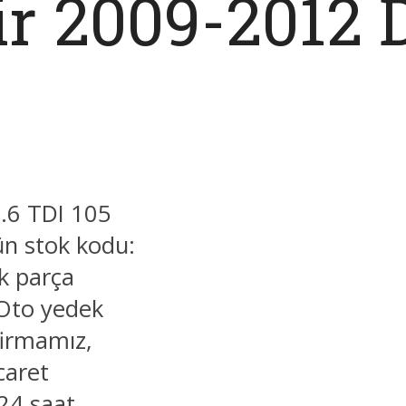
ir 2009-2012
1.6 TDI 105
ün stok kodu:
k parça
 Oto yedek
firmamız,
caret
 24 saat