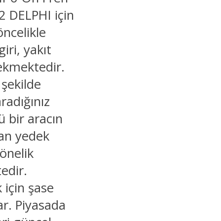
2 DELPHI için
öncelikle
iri, yakıt
rekmektedir.
 şekilde
aradığınız
ü bir aracın
nan yedek
yönelik
edir.
 için şase
ar. Piyasada