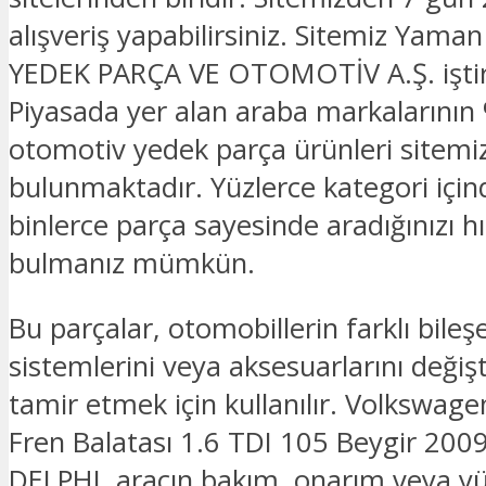
alışveriş yapabilirsiniz. Sitemiz Yam
YEDEK PARÇA VE OTOMOTİV A.Ş. iştira
Piyasada yer alan araba markalarının 
otomotiv yedek parça ürünleri sitemi
bulunmaktadır. Yüzlerce kategori için
binlerce parça sayesinde aradığınızı hız
bulmanız mümkün.
Bu parçalar, otomobillerin farklı bileşe
sistemlerini veya aksesuarlarını deği
tamir etmek için kullanılır. Volkswag
Fren Balatası 1.6 TDI 105 Beygir 200
DELPHI, aracın bakım, onarım veya y