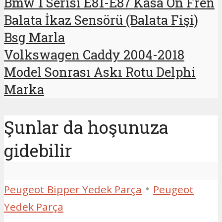
Bmw 1 Serisi E81-E87 Kasa Ön Fren
Balata İkaz Sensörü (Balata Fişi)
Bsg Marla
Volkswagen Caddy 2004-2018
Model Sonrası Askı Rotu Delphi
Marka
Şunlar da hoşunuza
gidebilir
•
Peugeot Bipper Yedek Parça
Peugeot
Yedek Parça