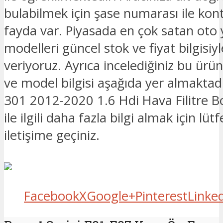
bulabilmek için şase numarası ile kon
fayda var. Piyasada en çok satan oto
modelleri güncel stok ve fiyat bilgisiyle
veriyoruz. Ayrıca incelediğiniz bu ürü
ve model bilgisi aşağıda yer almaktad
301 2012-2020 1.6 Hdi Hava Filitre 
ile ilgili daha fazla bilgi almak için lüt
iletişime geçiniz.
Facebook
X
Google+
Pinterest
Linke