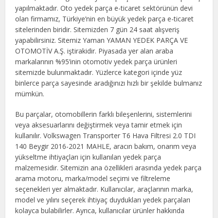
yapılmaktadır. Oto yedek parça e-ticaret sektörünün devi
olan firmamız, Türkiye’nin en büyük yedek parça e-ticaret
sitelerinden biridir. Sitemizden 7 gün 24 saat alışveriş
yapabilirsiniz. Sitemiz Yaman YAMAN YEDEK PARÇA VE
OTOMOTİV A.Ş. iştirakidir. Piyasada yer alan araba
markalarının %95’inin otomotiv yedek parça ürünleri
sitemizde bulunmaktadır. Yüzlerce kategori içinde yüz
binlerce parça sayesinde aradığınızı hızlı bir şekilde bulmanız
mümkün.
Bu parçalar, otomobillerin farklı bileşenlerini, sistemlerini
veya aksesuarlarını değiştirmek veya tamir etmek için
kullanılır. Volkswagen Transporter T6 Hava Filtresi 2.0 TDI
140 Beygir 2016-2021 MAHLE, aracın bakım, onarım veya
yükseltme ihtiyaçları için kullanılan yedek parça
malzemesidir. Sitemizin ana özellikleri arasında yedek parça
arama motoru, marka/model seçimi ve filtreleme
seçenekleri yer almaktadır. Kullanıcılar, araçlarının marka,
model ve yılını seçerek ihtiyaç duydukları yedek parçaları
kolayca bulabilirler. Ayrıca, kullanıcılar ürünler hakkında