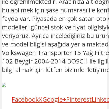
ile öğrenilmektedir. Aracınıza ait doğ
bulabilmek için şase numarası ile kon
fayda var. Piyasada en çok satan oto
modelleri güncel stok ve fiyat bilgisiyle
veriyoruz. Ayrıca incelediğiniz bu ürü
ve model bilgisi aşağıda yer almaktadı
Volkswagen Transporter T5 Yağ Filtre
102 Beygir 2004-2014 BOSCH ile ilgili
bilgi almak için lütfen bizimle iletişim
Facebook
X
Google+
Pinterest
Linke