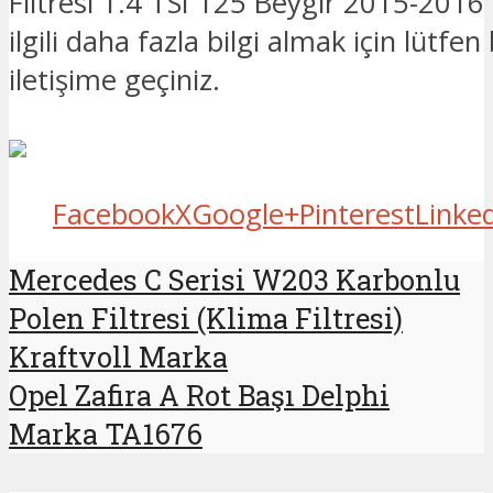
Filtresi 1.4 TSI 125 Beygir 2015-201
ilgili daha fazla bilgi almak için lütfen
iletişime geçiniz.
Facebook
X
Google+
Pinterest
Linke
Mercedes C Serisi W203 Karbonlu
Polen Filtresi (Klima Filtresi)
Kraftvoll Marka
Opel Zafira A Rot Başı Delphi
Marka TA1676