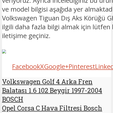
veriyoruz. Ayrıca incelediğiniz bu ürü
ve model bilgisi aşağıda yer almaktadı
Volkswagen Tiguan Dış Aks Körüğü G
ilgili daha fazla bilgi almak için lütfen
iletişime geçiniz.
Facebook
X
Google+
Pinterest
Linke
Volkswagen Golf 4 Arka Fren
Balatası 1.6 102 Beygir 1997-2004
BOSCH
Opel Corsa C Hava Filtresi Bosch