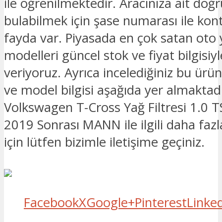
ile öğrenilmektedir. Aracınıza ait doğ
bulabilmek için şase numarası ile kon
fayda var. Piyasada en çok satan oto
modelleri güncel stok ve fiyat bilgisiyle
veriyoruz. Ayrıca incelediğiniz bu ürü
ve model bilgisi aşağıda yer almaktadı
Volkswagen T-Cross Yağ Filtresi 1.0 T
2019 Sonrası MANN ile ilgili daha fazl
için lütfen bizimle iletişime geçiniz.
Facebook
X
Google+
Pinterest
Linke