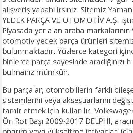
alışveriş yapabilirsiniz. Sitemiz Yam
YEDEK PARÇA VE OTOMOTİV A.Ş. iştira
Piyasada yer alan araba markalarının 
otomotiv yedek parça ürünleri sitemi
bulunmaktadır. Yüzlerce kategori için
binlerce parça sayesinde aradığınızı hız
bulmanız mümkün.
Bu parçalar, otomobillerin farklı bileşe
sistemlerini veya aksesuarlarını deği
tamir etmek için kullanılır. Volkswage
Ön Rot Başı 2009-2017 DELPHI, aracı
onarım veya yükseltme ihtiyaçları için