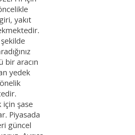
öncelikle
iri, yakıt
rekmektedir.
 şekilde
aradığınız
ü bir aracın
nan yedek
yönelik
edir.
 için şase
ar. Piyasada
ri güncel