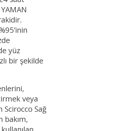
an YAMAN
kidir.
%95’inin
zde
de yüz
lı bir şekilde
nlerini,
ştirmek veya
n Scirocco Sağ
n bakım,
 kullanılan