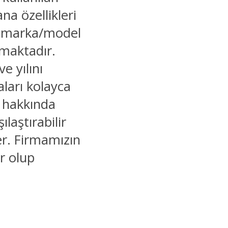
a özellikleri
, marka/model
lmaktadır.
e yılını
aları kolayca
er hakkında
şılaştırabilir
ler. Firmamızın
r olup