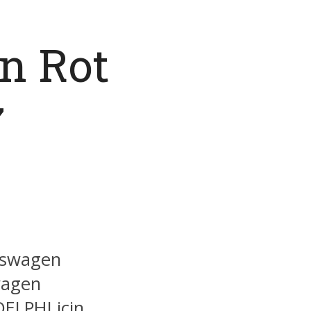
n Rot
7
kswagen
wagen
ELPHI için