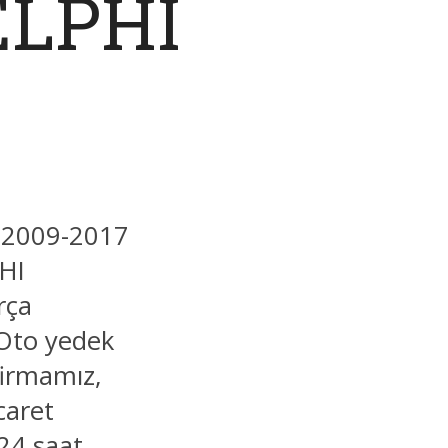
ELPHI
ı 2009-2017
PHI
rça
 Oto yedek
firmamız,
caret
 24 saat