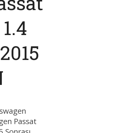
assat
 1.4
 2015
N
kswagen
gen Passat
5 Sonrası