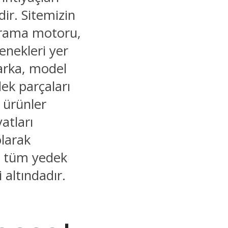
ir. Sitemizin
 arama motoru,
enekleri yer
marka, model
dek parçaları
r ürünler
yatları
olarak
ğu tüm yedek
i altındadır.