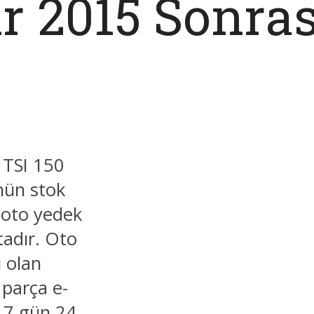
ir 2015 Sonr
 TSI 150
nün stok
 oto yedek
tadır. Oto
 olan
 parça e-
n 7 gün 24