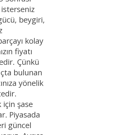
isterseniz
gücü, beygiri,
z
parçayı kolay
ızın fiyatı
tedir. Çünkü
açta bulunan
cınıza yönelik
edir.
 için şase
ar. Piyasada
ri güncel