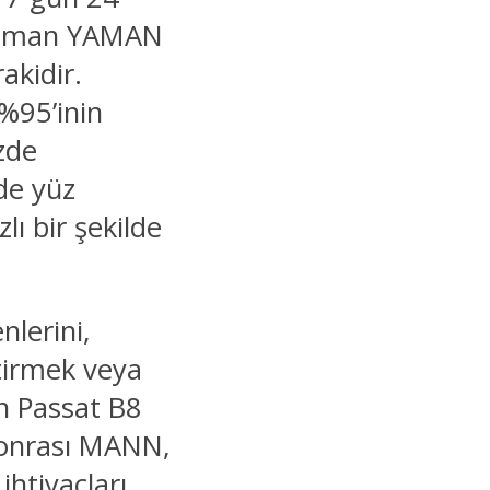
z Yaman YAMAN
kidir.
%95’inin
zde
de yüz
lı bir şekilde
nlerini,
ştirmek veya
en Passat B8
 Sonrası MANN,
htiyaçları