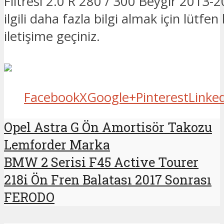
Filtresi 2.0 R 280 / 300 Beygir 2013
ilgili daha fazla bilgi almak için lütfen
iletişime geçiniz.
Facebook
X
Google+
Pinterest
Linke
Opel Astra G Ön Amortisör Takozu
Lemforder Marka
BMW 2 Serisi F45 Active Tourer
218i Ön Fren Balatası 2017 Sonrası
FERODO