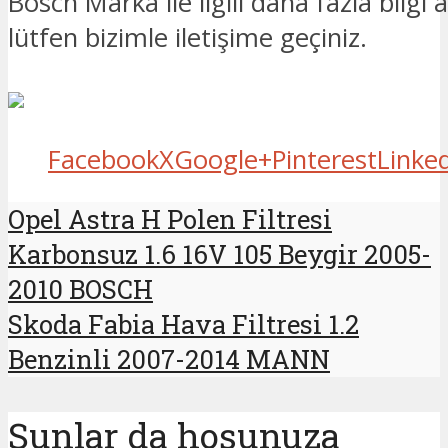
Bosch Marka ile ilgili daha fazla bilgi 
lütfen bizimle iletişime geçiniz.
Facebook
X
Google+
Pinterest
Linke
Opel Astra H Polen Filtresi
Karbonsuz 1.6 16V 105 Beygir 2005-
2010 BOSCH
Skoda Fabia Hava Filtresi 1.2
Benzinli 2007-2014 MANN
Şunlar da hoşunuza