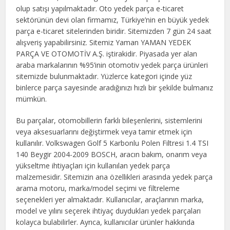
olup satışı yapılmaktadır. Oto yedek parça e-ticaret
sektörünün devi olan firmamız, Türkiye’nin en büyük yedek
parça e-ticaret sitelerinden biridir. Sitemizden 7 gün 24 saat
alışveriş yapabilirsiniz. Sitemiz Yaman YAMAN YEDEK
PARÇA VE OTOMOTİV A.Ş. iştirakidir. Piyasada yer alan
araba markalarının %95’inin otomotiv yedek parça ürünleri
sitemizde bulunmaktadır. Yüzlerce kategori içinde yüz
binlerce parça sayesinde aradığınızı hızlı bir şekilde bulmanız
mümkün.
Bu parçalar, otomobillerin farklı bileşenlerini, sistemlerini
veya aksesuarlarını değiştirmek veya tamir etmek için
kullanılır. Volkswagen Golf 5 Karbonlu Polen Filtresi 1.4 TSI
140 Beygir 2004-2009 BOSCH, aracın bakım, onarım veya
yükseltme ihtiyaçları için kullanılan yedek parça
malzemesidir. Sitemizin ana özellikleri arasında yedek parça
arama motoru, marka/model seçimi ve filtreleme
seçenekleri yer almaktadır. Kullanıcılar, araçlarının marka,
model ve yılını seçerek ihtiyaç duydukları yedek parçaları
kolayca bulabilirler. Ayrıca, kullanıcılar ürünler hakkında