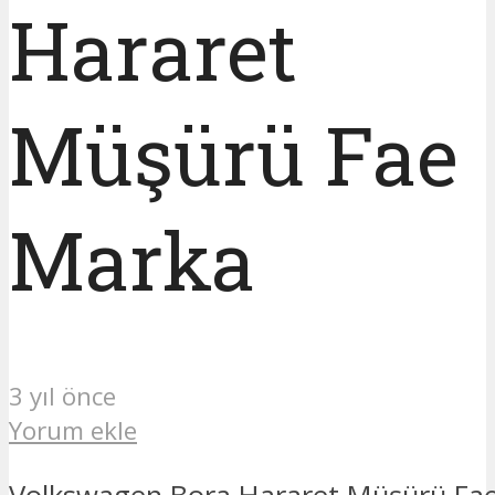
Hararet
Müşürü Fae
Marka
3 yıl önce
Yorum ekle