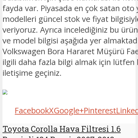
fayda var. Piyasada en çok satan oto
modelleri güncel stok ve fiyat bilgisiyle
veriyoruz. Ayrıca incelediğiniz bu ürü
ve model bilgisi aşağıda yer almaktadı
Volkswagen Bora Hararet Müşürü Fae
ilgili daha fazla bilgi almak için lütfen
iletişime geçiniz.
Facebook
X
Google+
Pinterest
Linke
Toyota Corolla Hava Filtresi 1.6