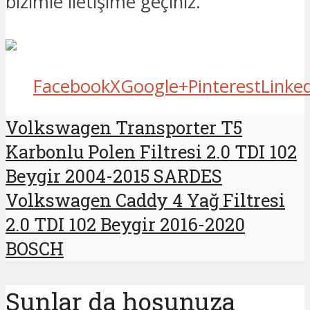
bizimle iletişime geçiniz.
Facebook
X
Google+
Pinterest
Linke
Volkswagen Transporter T5
Karbonlu Polen Filtresi 2.0 TDI 102
Beygir 2004-2015 SARDES
Volkswagen Caddy 4 Yağ Filtresi
2.0 TDI 102 Beygir 2016-2020
BOSCH
Şunlar da hoşunuza