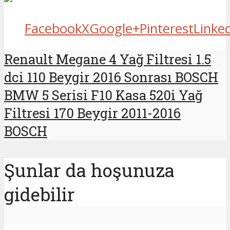
Facebook
X
Google+
Pinterest
Linke
Renault Megane 4 Yağ Filtresi 1.5
dci 110 Beygir 2016 Sonrası BOSCH
BMW 5 Serisi F10 Kasa 520i Yağ
Filtresi 170 Beygir 2011-2016
BOSCH
Şunlar da hoşunuza
gidebilir