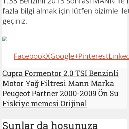
1.33 Benzinli 2013 Sonrası MANN ile il
fazla bilgi almak için lütfen bizimle il
geçiniz.
Facebook
X
Google+
Pinterest
Linke
Cupra Formentor 2.0 TSI Benzinli
Motor Yağ Filtresi Mann Marka
Peugeot Partner 2000-2009 Ön Su
Fiskiye memesi Orijinal
Şunlar da hoşunuza