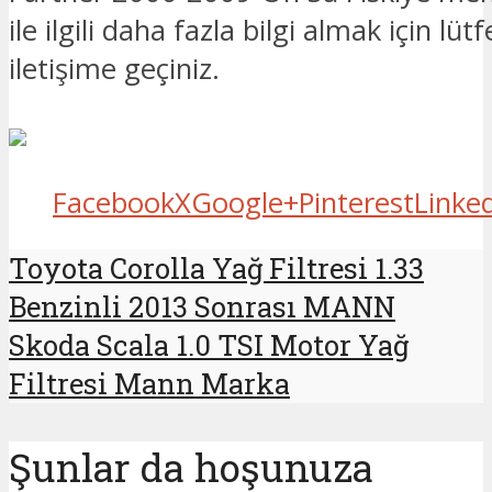
ile ilgili daha fazla bilgi almak için lüt
iletişime geçiniz.
Facebook
X
Google+
Pinterest
Linke
Toyota Corolla Yağ Filtresi 1.33
Benzinli 2013 Sonrası MANN
Skoda Scala 1.0 TSI Motor Yağ
Filtresi Mann Marka
Şunlar da hoşunuza