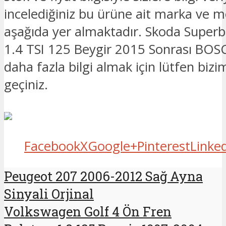
incelediğiniz bu ürüne ait marka ve mo
aşağıda yer almaktadır. Skoda Superb 
1.4 TSI 125 Beygir 2015 Sonrası BOSCH 
daha fazla bilgi almak için lütfen bizim
geçiniz.
Facebook
X
Google+
Pinterest
Linke
Peugeot 207 2006-2012 Sağ Ayna
Sinyali Orjinal
Volkswagen Golf 4 Ön Fren