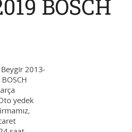
-2019 BOSCH
 Beygir 2013-
u: BOSCH
parça
 Oto yedek
firmamız,
caret
 24 saat