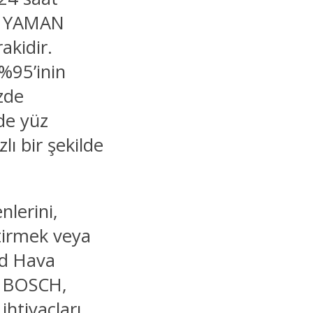
an YAMAN
kidir.
%95’inin
zde
de yüz
lı bir şekilde
nlerini,
ştirmek veya
id Hava
9 BOSCH,
htiyaçları