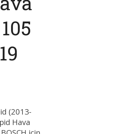
Hava
 105
19
id (2013-
pid Hava
9 BOSCH için