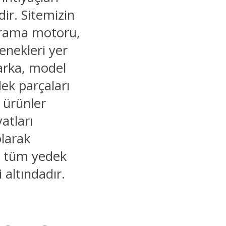
ir. Sitemizin
 arama motoru,
enekleri yer
marka, model
dek parçaları
r ürünler
yatları
olarak
ğu tüm yedek
i altındadır.