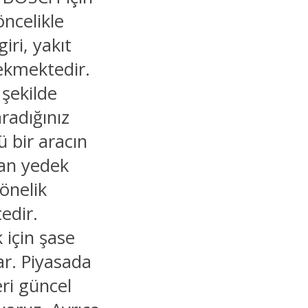
öncelikle
iri, yakıt
rekmektedir.
 şekilde
aradığınız
ü bir aracın
nan yedek
yönelik
edir.
 için şase
ar. Piyasada
ri güncel