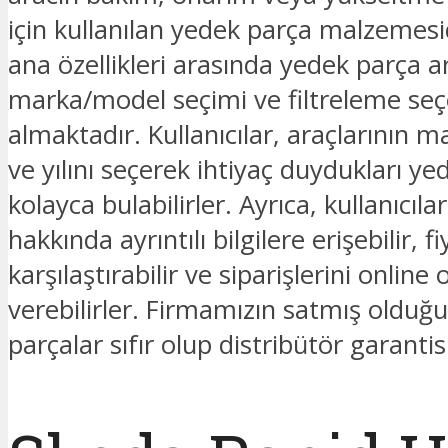
için kullanılan yedek parça malzemesid
ana özellikleri arasında yedek parça
marka/model seçimi ve filtreleme seç
almaktadır. Kullanıcılar, araçlarının 
ve yılını seçerek ihtiyaç duydukları ye
kolayca bulabilirler. Ayrıca, kullanıcıla
hakkında ayrıntılı bilgilere erişebilir, fi
karşılaştırabilir ve siparişlerini online 
verebilirler. Firmamızın satmış oldu
parçalar sıfır olup distribütör garantis