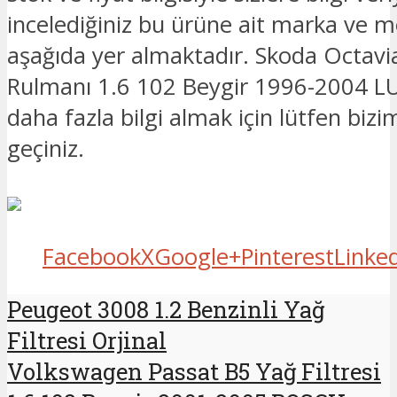
incelediğiniz bu ürüne ait marka ve mo
aşağıda yer almaktadır. Skoda Octavi
Rulmanı 1.6 102 Beygir 1996-2004 LUK 
daha fazla bilgi almak için lütfen bizim
geçiniz.
Facebook
X
Google+
Pinterest
Linke
Peugeot 3008 1.2 Benzinli Yağ
Filtresi Orjinal
Volkswagen Passat B5 Yağ Filtresi