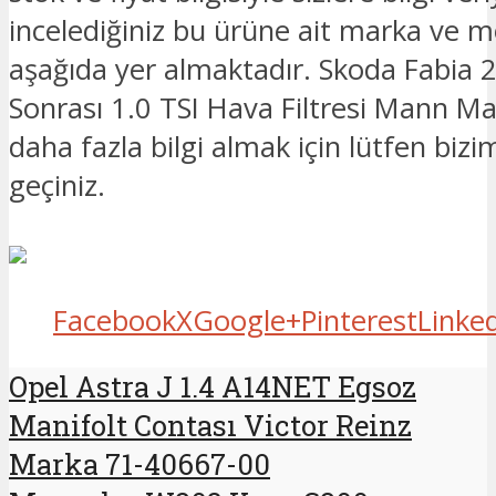
incelediğiniz bu ürüne ait marka ve mo
aşağıda yer almaktadır. Skoda Fabia
Sonrası 1.0 TSI Hava Filtresi Mann Mark
daha fazla bilgi almak için lütfen bizim
geçiniz.
Facebook
X
Google+
Pinterest
Linke
Opel Astra J 1.4 A14NET Egsoz
Manifolt Contası Victor Reinz
Marka 71-40667-00