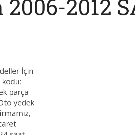
in 2006-2012 
eller İçin
 kodu:
ek parça
 Oto yedek
firmamız,
caret
 24 saat