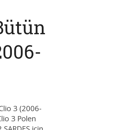
 Bütün
2006-
Clio 3 (2006-
lio 3 Polen
2 SARDES için