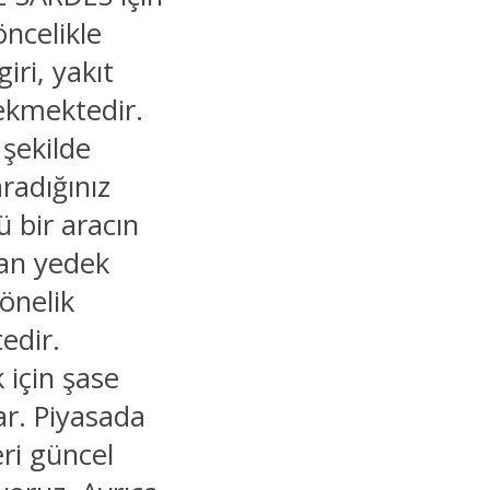
öncelikle
iri, yakıt
rekmektedir.
 şekilde
aradığınız
ü bir aracın
nan yedek
yönelik
edir.
 için şase
ar. Piyasada
ri güncel