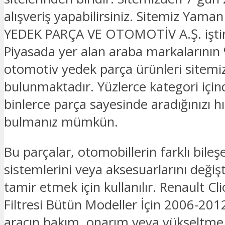
alışveriş yapabilirsiniz. Sitemiz Yam
YEDEK PARÇA VE OTOMOTİV A.Ş. iştira
Piyasada yer alan araba markalarının 
otomotiv yedek parça ürünleri sitemi
bulunmaktadır. Yüzlerce kategori için
binlerce parça sayesinde aradığınızı hız
bulmanız mümkün.
Bu parçalar, otomobillerin farklı bileşe
sistemlerini veya aksesuarlarını deği
tamir etmek için kullanılır. Renault Cl
Filtresi Bütün Modeller İçin 2006-20
aracın bakım, onarım veya yükseltme i