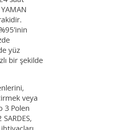
an YAMAN
kidir.
%95’inin
zde
de yüz
lı bir şekilde
nlerini,
ştirmek veya
io 3 Polen
12 SARDES,
htiyaçları