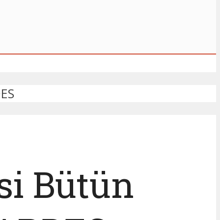
DES
esi Bütün