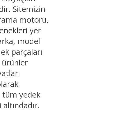
ir. Sitemizin
 arama motoru,
enekleri yer
marka, model
dek parçaları
r ürünler
yatları
olarak
ğu tüm yedek
i altındadır.