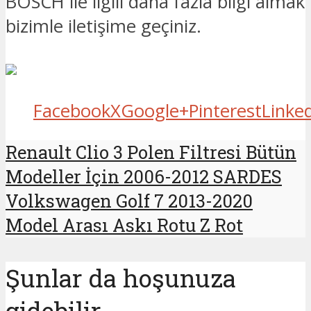
BOSCH ile ilgili daha fazla bilgi almak 
bizimle iletişime geçiniz.
Facebook
X
Google+
Pinterest
Linke
Renault Clio 3 Polen Filtresi Bütün
Modeller İçin 2006-2012 SARDES
Volkswagen Golf 7 2013-2020
Model Arası Askı Rotu Z Rot
Şunlar da hoşunuza
gidebilir