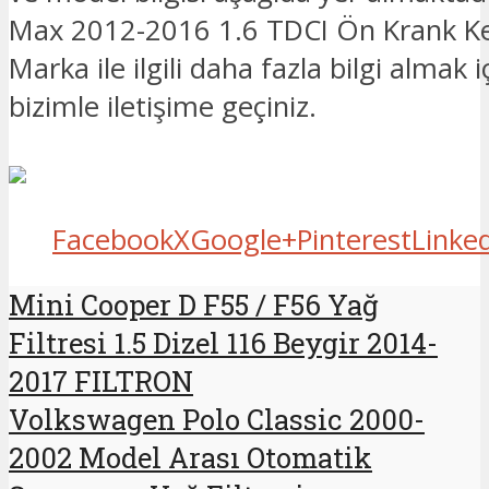
Max 2012-2016 1.6 TDCI Ön Krank Keç
Marka ile ilgili daha fazla bilgi almak i
bizimle iletişime geçiniz.
Facebook
X
Google+
Pinterest
Linke
Mini Cooper D F55 / F56 Yağ
Filtresi 1.5 Dizel 116 Beygir 2014-
2017 FILTRON
Volkswagen Polo Classic 2000-
2002 Model Arası Otomatik