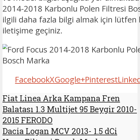
2014-2018 Karbonlu Polen Filtresi Bo
ilgili daha fazla bilgi almak için lütfen
iletişime geçiniz.
Facebook
X
Google+
Pinterest
Linke
Fiat Linea Arka Kampana Fren
Balatası 1.3 Multijet 95 Beygir 2010-
2015 FERODO
Dacia Logan MCV 2013- 1.5 dCi