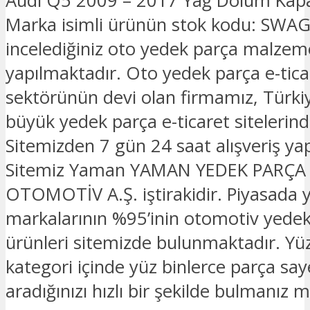
Audi Q5 2009 – 2017 Yağ Dolum Kap
Marka isimli ürünün stok kodu: SWA
incelediğiniz oto yedek parça malzeme
yapılmaktadır. Oto yedek parça e-tica
sektörünün devi olan firmamız, Türkiy
büyük yedek parça e-ticaret sitelerinde
Sitemizden 7 gün 24 saat alışveriş yapa
Sitemiz Yaman YAMAN YEDEK PARÇA
OTOMOTİV A.Ş. iştirakidir. Piyasada 
markalarının %95’inin otomotiv yede
ürünleri sitemizde bulunmaktadır. Yü
kategori içinde yüz binlerce parça sa
aradığınızı hızlı bir şekilde bulmanız