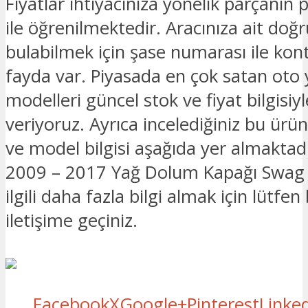
Fiyatlar ihtiyacınıza yönelik parçanın 
ile öğrenilmektedir. Aracınıza ait doğ
bulabilmek için şase numarası ile kon
fayda var. Piyasada en çok satan oto
modelleri güncel stok ve fiyat bilgisiyle
veriyoruz. Ayrıca incelediğiniz bu ürü
ve model bilgisi aşağıda yer almaktad
2009 – 2017 Yağ Dolum Kapağı Swag 
ilgili daha fazla bilgi almak için lütfen
iletişime geçiniz.
Facebook
X
Google+
Pinterest
Linke