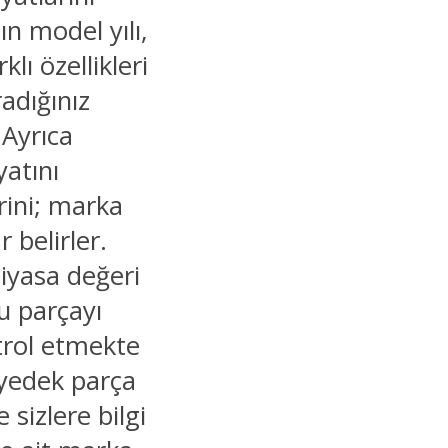
ın model yılı,
lı özellikleri
adığınız
 Ayrıca
yatını
rini; marka
 belirler.
piyasa değeri
ru parçayı
trol etmekte
 yedek parça
 sizlere bilgi