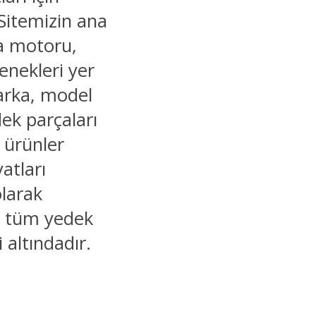
Sitemizin ana
ma motoru,
enekleri yer
marka, model
dek parçaları
r ürünler
yatları
olarak
ğu tüm yedek
i altındadır.