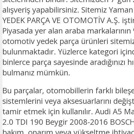
alışveriş yapabilirsiniz. Sitemiz Yam
YEDEK PARÇA VE OTOMOTİV A.Ş. iştira
Piyasada yer alan araba markalarının 
otomotiv yedek parça ürünleri sitemi
bulunmaktadır. Yüzlerce kategori için
binlerce parça sayesinde aradığınızı hız
bulmanız mümkün.
Bu parçalar, otomobillerin farklı bileşe
sistemlerini veya aksesuarlarını deği
tamir etmek için kullanılır. Audi A5 Ma
2.0 TDI 190 Beygir 2008-2016 BOSCH
bakım, onarım veya yükseltme ihtiyaçl