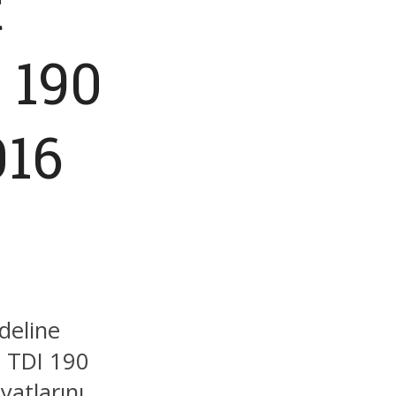
t
I 190
016
deline
0 TDI 190
atlarını