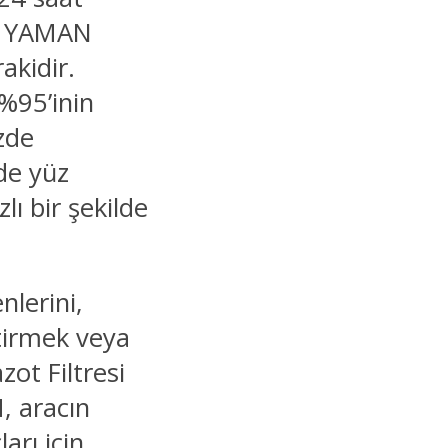
an YAMAN
kidir.
%95’inin
zde
de yüz
lı bir şekilde
nlerini,
ştirmek veya
zot Filtresi
, aracın
arı için