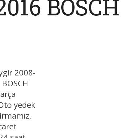
-2016 BOSCH
ygir 2008-
u: BOSCH
parça
 Oto yedek
firmamız,
caret
 24 saat