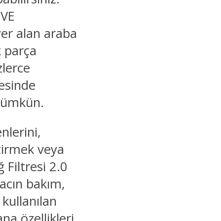
 VE
yer alan araba
k parça
zlerce
yesinde
 mümkün.
nlerini,
ştirmek veya
 Filtresi 2.0
acın bakım,
 kullanılan
a özellikleri