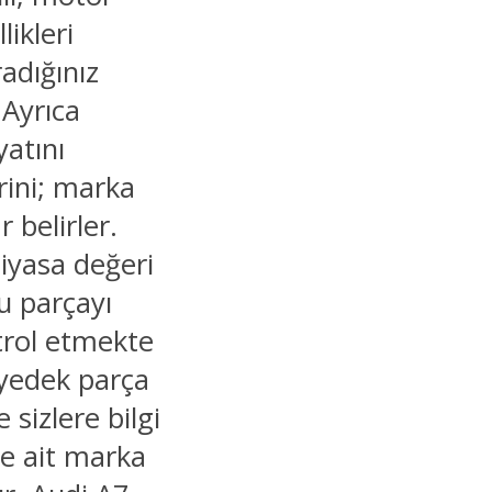
likleri
adığınız
 Ayrıca
yatını
rini; marka
 belirler.
piyasa değeri
ru parçayı
trol etmekte
 yedek parça
 sizlere bilgi
ne ait marka