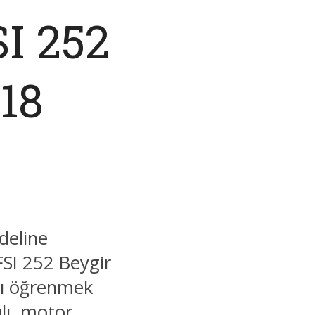
SI 252
18
deline
FSI 252 Beygir
nı öğrenmek
ılı, motor