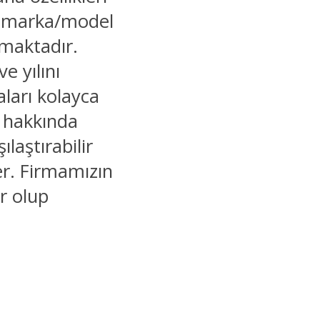
, marka/model
lmaktadır.
e yılını
aları kolayca
er hakkında
şılaştırabilir
ler. Firmamızın
r olup