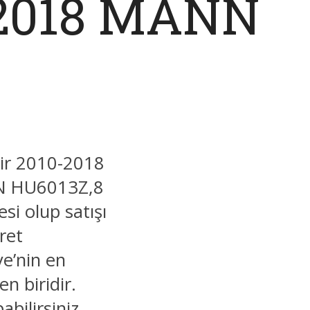
-2018 MANN
gir 2010-2018
NN HU6013Z,8
si olup satışı
ret
e’nin en
n biridir.
bilirsiniz.