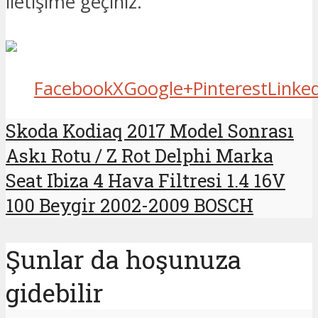
iletişime geçiniz.
Facebook
X
Google+
Pinterest
Linke
Skoda Kodiaq 2017 Model Sonrası
Askı Rotu / Z Rot Delphi Marka
Seat Ibiza 4 Hava Filtresi 1.4 16V
100 Beygir 2002-2009 BOSCH
Şunlar da hoşunuza
gidebilir