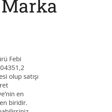
 Marka
rü Febi
 104351,2
si olup satışı
ret
e’nin en
n biridir.
bilirsiniz.