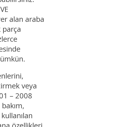
 VE
yer alan araba
k parça
zlerce
yesinde
 mümkün.
nlerini,
ştirmek veya
001 – 2008
n bakım,
 kullanılan
a özellikleri