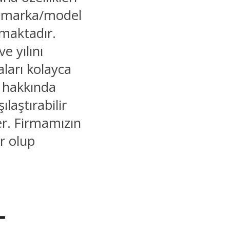
, marka/model
lmaktadır.
e yılını
aları kolayca
er hakkında
şılaştırabilir
ler. Firmamızın
r olup
–