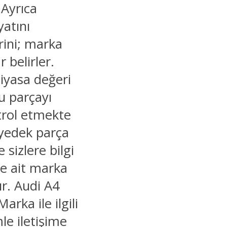
 Ayrıca
yatını
rini; marka
 belirler.
piyasa değeri
ru parçayı
trol etmekte
 yedek parça
 sizlere bilgi
ne ait marka
ır. Audi A4
rka ile ilgili
le iletişime