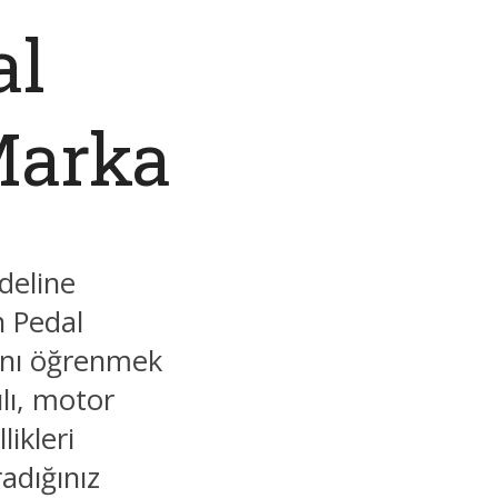
al
Marka
deline
 Pedal
rını öğrenmek
ılı, motor
likleri
adığınız