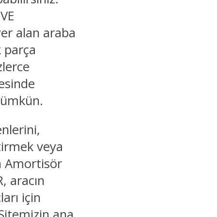
 VE
yer alan araba
k parça
zlerce
yesinde
 mümkün.
nlerini,
ştirmek veya
Ön Amortisör
, aracın
arı için
Sitemizin ana