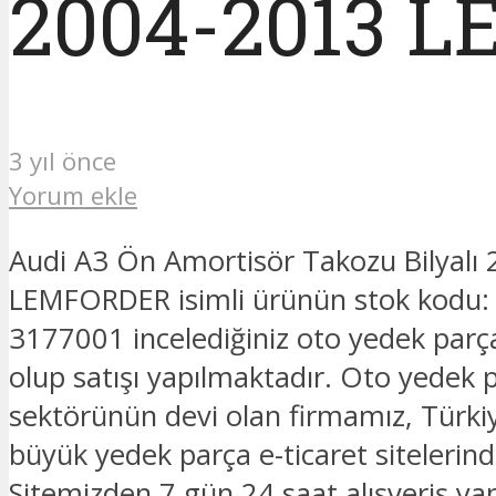
2004-2013 
3 yıl önce
Yorum ekle
Audi A3 Ön Amortisör Takozu Bilyalı
LEMFORDER isimli ürünün stok kod
3177001 incelediğiniz oto yedek par
olup satışı yapılmaktadır. Oto yedek p
sektörünün devi olan firmamız, Türkiy
büyük yedek parça e-ticaret sitelerinde
Sitemizden 7 gün 24 saat alışveriş yapa