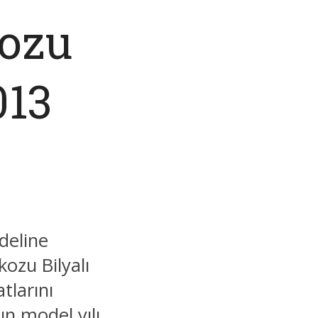
kozu
013
deline
ozu Bilyalı
tlarını
ın model yılı,