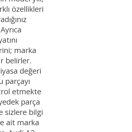
lı özellikleri
adığınız
 Ayrıca
yatını
rini; marka
 belirler.
piyasa değeri
ru parçayı
trol etmekte
 yedek parça
 sizlere bilgi
ne ait marka