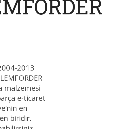
LEMFORDER
 2004-2013
u: LEMFORDER
ça malzemesi
arça e-ticaret
e’nin en
n biridir.
bilirsiniz.