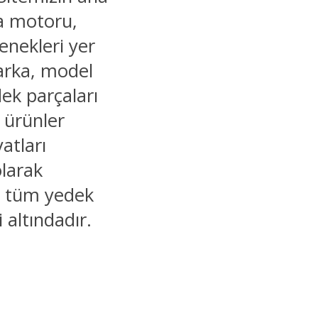
ma motoru,
enekleri yer
marka, model
dek parçaları
r ürünler
yatları
olarak
ğu tüm yedek
i altındadır.