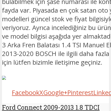
bulabilmek için şase numarası ile kon
fayda var. Piyasada en çok satan oto
modelleri güncel stok ve fiyat bilgisiyle
veriyoruz. Ayrıca incelediğiniz bu ürü
ve model bilgisi aşağıda yer almaktad
3 Arka Fren Balatası 1.4 TSI Manuel El
2013-2020 BOSCH ile ilgili daha fazla 
için lütfen bizimle iletişime geçiniz.
Facebook
X
Google+
Pinterest
Linke
Ford Connect 2009-2013 1.8 TDCI