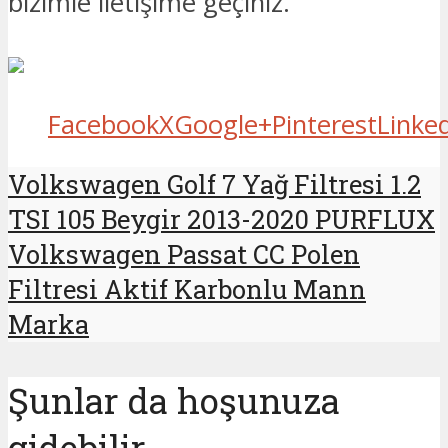
bizimle iletişime geçiniz.
Facebook
X
Google+
Pinterest
Linke
Volkswagen Golf 7 Yağ Filtresi 1.2
TSI 105 Beygir 2013-2020 PURFLUX
Volkswagen Passat CC Polen
Filtresi Aktif Karbonlu Mann
Marka
Şunlar da hoşunuza
gidebilir