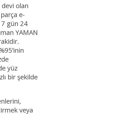
 devi olan
 parça e-
n 7 gün 24
z Yaman YAMAN
kidir.
%95’inin
zde
de yüz
lı bir şekilde
nlerini,
ştirmek veya