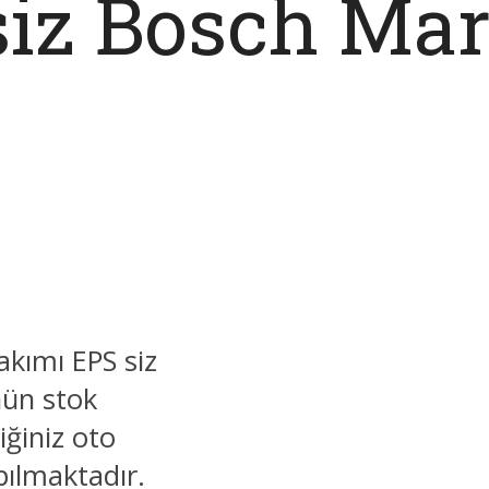
siz Bosch Ma
kımı EPS siz
nün stok
ğiniz oto
pılmaktadır.