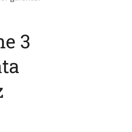
ne 3
ata
z