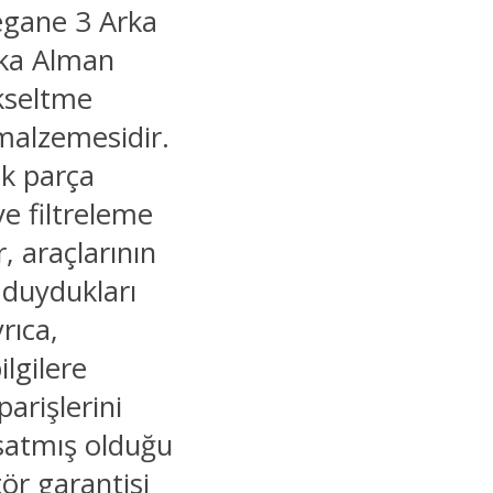
Megane 3 Arka
rka Alman
kseltme
 malzemesidir.
ek parça
e filtreleme
, araçlarının
 duydukları
rıca,
ilgilere
iparişlerini
 satmış olduğu
tör garantisi