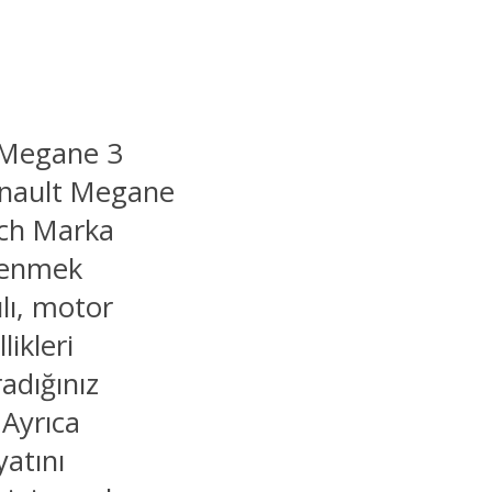
 Megane 3
enault Megane
sch Marka
ğrenmek
ılı, motor
likleri
adığınız
 Ayrıca
yatını