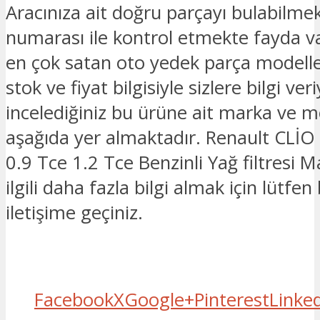
Aracınıza ait doğru parçayı bulabilmek
numarası ile kontrol etmekte fayda v
en çok satan oto yedek parça modelle
stok ve fiyat bilgisiyle sizlere bilgi ver
incelediğiniz bu ürüne ait marka ve mo
aşağıda yer almaktadır. Renault CLİO
0.9 Tce 1.2 Tce Benzinli Yağ filtresi 
ilgili daha fazla bilgi almak için lütfen
iletişime geçiniz.
Facebook
X
Google+
Pinterest
Linke