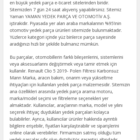
en büyük yedek parça e-ticaret sitelerinden biridir.
Sitemizden 7 gün 24 saat alışveriş yapabilirsiniz. Sitemiz
Yaman YAMAN YEDEK PARÇA VE OTOMOTİV A.Ş.
iştirakidir. Piyasada yer alan araba markalarının %95’inin
otomotiv yedek parça ürünleri sitemizde bulunmaktadır.
Yüzlerce kategori içinde yüz binlerce parça sayesinde
aradığınızı hızlı bir şekilde bulmanız mümkün.
Bu parçalar, otomobillerin farklı bileşenlerini, sistemlerini
veya aksesuarlarını değiştirmek veya tamir etmek için
kullanılır. Renault Clio 5 2019- Polen Filtresi Karbonsuz
Mann Marka, aracın bakım, onarım veya yükseltme
ihtiyaçları için kullanılan yedek parça malzemesidir. Sitemizin
ana özellikleri arasında yedek parça arama motoru,
marka/model seçimi ve filtreleme seçenekleri yer
almaktadır. Kullanıcılar, araçlarının marka, model ve yılını
seçerek ihtiyaç duydukları yedek parçaları kolayca
bulabilirler. Ayrıca, kullanıcılar ürünler hakkında ayrıntılı
bilgilere erişebilir, fiyatları karşılaştırabilir ve siparişlerini
online olarak verebilirler. Firmamızın satmış olduğu tüm
yedek parçalar sıfır olup distribütör garantisi altındadır.