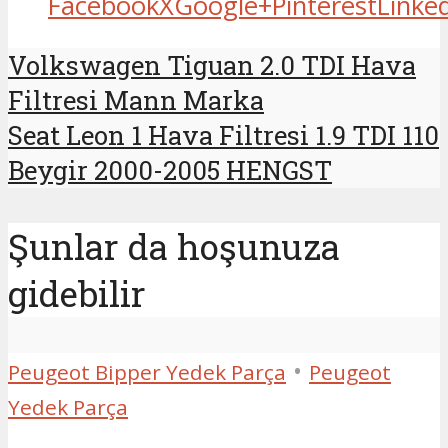
Facebook
X
Google+
Pinterest
Linke
Volkswagen Tiguan 2.0 TDI Hava
Filtresi Mann Marka
Seat Leon 1 Hava Filtresi 1.9 TDI 110
Beygir 2000-2005 HENGST
Şunlar da hoşunuza
gidebilir
•
Peugeot Bipper Yedek Parça
Peugeot
Yedek Parça