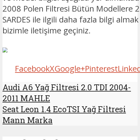
2008 Polen Filtresi Bütün Modellere
SARDES ile ilgili daha fazla bilgi almak 
bizimle iletişime geçiniz.
Facebook
X
Google+
Pinterest
Linke
Audi A6 Yağ Filtresi 2.0 TDI 2004-
2011 MAHLE
Seat Leon 1.4 EcoTSI Yağ Filtresi
Mann Marka