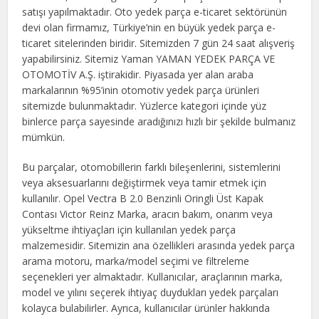
satışı yapılmaktadır. Oto yedek parça e-ticaret sektörünün
devi olan firmamız, Türkiye’nin en büyük yedek parça e-
ticaret sitelerinden biridir. Sitemizden 7 gün 24 saat alışveriş
yapabilirsiniz. Sitemiz Yaman YAMAN YEDEK PARÇA VE
OTOMOTİV A.Ş. iştirakidir. Piyasada yer alan araba
markalarının %95’inin otomotiv yedek parça ürünleri
sitemizde bulunmaktadır. Yüzlerce kategori içinde yüz
binlerce parça sayesinde aradığınızı hızlı bir şekilde bulmanız
mümkün.
Bu parçalar, otomobillerin farklı bileşenlerini, sistemlerini
veya aksesuarlarını değiştirmek veya tamir etmek için
kullanılır. Opel Vectra B 2.0 Benzinli Oringli Üst Kapak
Contası Victor Reinz Marka, aracın bakım, onarım veya
yükseltme ihtiyaçları için kullanılan yedek parça
malzemesidir. Sitemizin ana özellikleri arasında yedek parça
arama motoru, marka/model seçimi ve filtreleme
seçenekleri yer almaktadır. Kullanıcılar, araçlarının marka,
model ve yılını seçerek ihtiyaç duydukları yedek parçaları
kolayca bulabilirler. Ayrıca, kullanıcılar ürünler hakkında