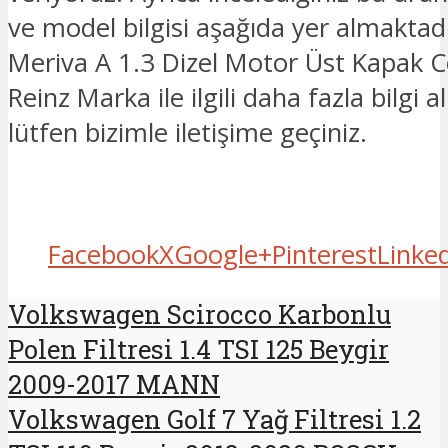
ve model bilgisi aşağıda yer almaktad
Meriva A 1.3 Dizel Motor Üst Kapak C
Reinz Marka ile ilgili daha fazla bilgi a
lütfen bizimle iletişime geçiniz.
Facebook
X
Google+
Pinterest
Linke
Volkswagen Scirocco Karbonlu
Polen Filtresi 1.4 TSI 125 Beygir
2009-2017 MANN
Volkswagen Golf 7 Yağ Filtresi 1.2