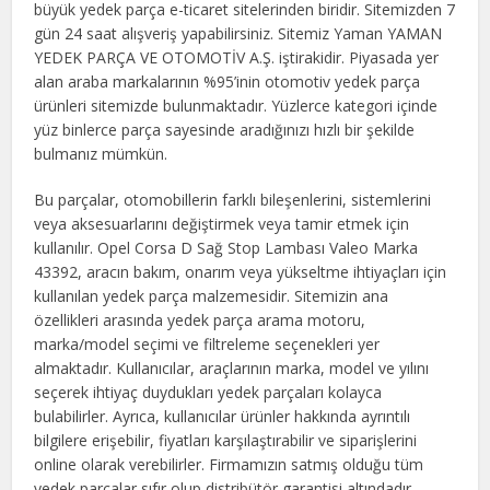
büyük yedek parça e-ticaret sitelerinden biridir. Sitemizden 7
gün 24 saat alışveriş yapabilirsiniz. Sitemiz Yaman YAMAN
YEDEK PARÇA VE OTOMOTİV A.Ş. iştirakidir. Piyasada yer
alan araba markalarının %95’inin otomotiv yedek parça
ürünleri sitemizde bulunmaktadır. Yüzlerce kategori içinde
yüz binlerce parça sayesinde aradığınızı hızlı bir şekilde
bulmanız mümkün.
Bu parçalar, otomobillerin farklı bileşenlerini, sistemlerini
veya aksesuarlarını değiştirmek veya tamir etmek için
kullanılır. Opel Corsa D Sağ Stop Lambası Valeo Marka
43392, aracın bakım, onarım veya yükseltme ihtiyaçları için
kullanılan yedek parça malzemesidir. Sitemizin ana
özellikleri arasında yedek parça arama motoru,
marka/model seçimi ve filtreleme seçenekleri yer
almaktadır. Kullanıcılar, araçlarının marka, model ve yılını
seçerek ihtiyaç duydukları yedek parçaları kolayca
bulabilirler. Ayrıca, kullanıcılar ürünler hakkında ayrıntılı
bilgilere erişebilir, fiyatları karşılaştırabilir ve siparişlerini
online olarak verebilirler. Firmamızın satmış olduğu tüm
yedek parçalar sıfır olup distribütör garantisi altındadır.