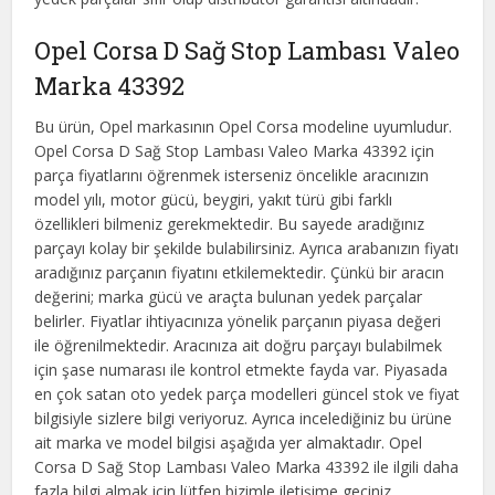
Opel Corsa D Sağ Stop Lambası Valeo
Marka 43392
Bu ürün, Opel markasının Opel Corsa modeline uyumludur.
Opel Corsa D Sağ Stop Lambası Valeo Marka 43392 için
parça fiyatlarını öğrenmek isterseniz öncelikle aracınızın
model yılı, motor gücü, beygiri, yakıt türü gibi farklı
özellikleri bilmeniz gerekmektedir. Bu sayede aradığınız
parçayı kolay bir şekilde bulabilirsiniz. Ayrıca arabanızın fiyatı
aradığınız parçanın fiyatını etkilemektedir. Çünkü bir aracın
değerini; marka gücü ve araçta bulunan yedek parçalar
belirler. Fiyatlar ihtiyacınıza yönelik parçanın piyasa değeri
ile öğrenilmektedir. Aracınıza ait doğru parçayı bulabilmek
için şase numarası ile kontrol etmekte fayda var. Piyasada
en çok satan oto yedek parça modelleri güncel stok ve fiyat
bilgisiyle sizlere bilgi veriyoruz. Ayrıca incelediğiniz bu ürüne
ait marka ve model bilgisi aşağıda yer almaktadır. Opel
Corsa D Sağ Stop Lambası Valeo Marka 43392 ile ilgili daha
fazla bilgi almak için lütfen bizimle iletişime geçiniz.