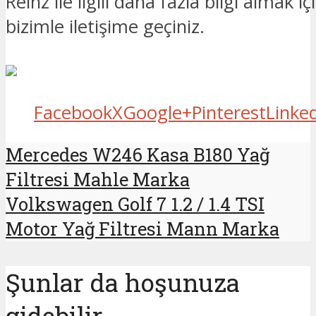
Reinz ile ilgili daha fazla bilgi almak iç
bizimle iletişime geçiniz.
Facebook
X
Google+
Pinterest
Linke
Mercedes W246 Kasa B180 Yağ
Filtresi Mahle Marka
Volkswagen Golf 7 1.2 / 1.4 TSI
Motor Yağ Filtresi Mann Marka
Şunlar da hoşunuza
gidebilir