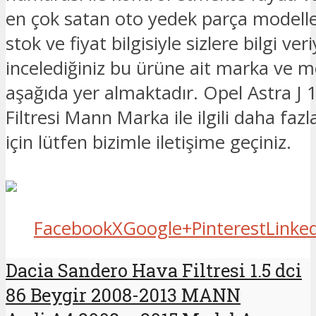
en çok satan oto yedek parça modelle
stok ve fiyat bilgisiyle sizlere bilgi ver
incelediğiniz bu ürüne ait marka ve mo
aşağıda yer almaktadır. Opel Astra J 1
Filtresi Mann Marka ile ilgili daha fazl
için lütfen bizimle iletişime geçiniz.
Facebook
X
Google+
Pinterest
Linke
Dacia Sandero Hava Filtresi 1.5 dci
86 Beygir 2008-2013 MANN