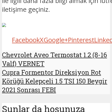
ile ilgili daha fazla bilgi almak için lüt
iletişime geçiniz.
Facebook
X
Google+
Pinterest
Linke
Chevrolet Aveo Termostat 1.2 (8-16
Valf) VERNET
Cupra Formentor Direksiyon Rot
Körüğü Kelepçeli 1.5 TSI 150 Beygir
2021 Sonrası FEBI
Şunlar da hoşunuza