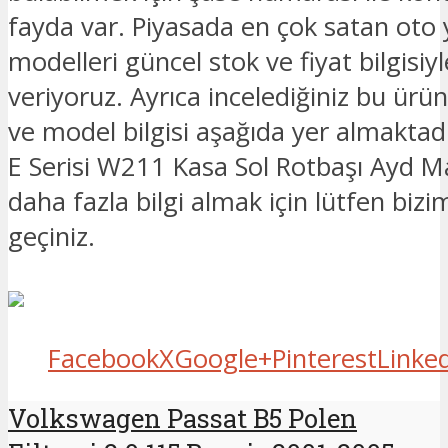
fayda var. Piyasada en çok satan oto
modelleri güncel stok ve fiyat bilgisiyle
veriyoruz. Ayrıca incelediğiniz bu ürü
ve model bilgisi aşağıda yer almaktad
E Serisi W211 Kasa Sol Rotbaşı Ayd Mark
daha fazla bilgi almak için lütfen bizim
geçiniz.
Facebook
X
Google+
Pinterest
Linke
Volkswagen Passat B5 Polen