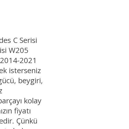
es C Serisi
isi W205
r 2014-2021
ek isterseniz
gücü, beygiri,
z
parçayı kolay
ızın fiyatı
tedir. Çünkü