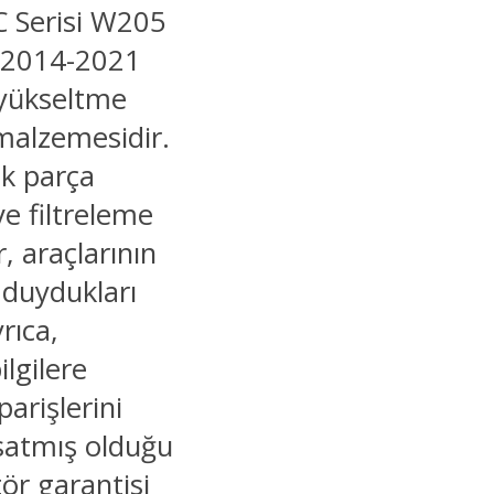
 C Serisi W205
r 2014-2021
 yükseltme
 malzemesidir.
ek parça
e filtreleme
, araçlarının
 duydukları
rıca,
ilgilere
iparişlerini
 satmış olduğu
tör garantisi