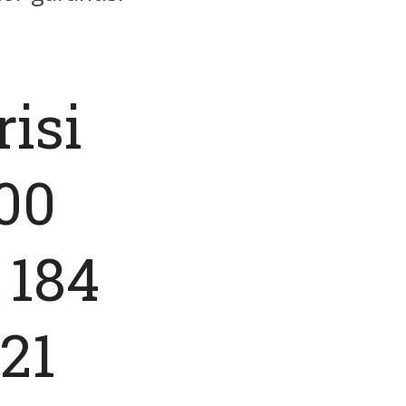
isi
00
 184
21