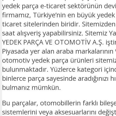
yedek parça e-ticaret sektörünün devi
firmamız, Türkiye’nin en büyük yedek
ticaret sitelerinden biridir. Sitemizde
saat alışveriş yapabilirsiniz. Sitemi
YEDEK PARÇA VE OTOMOTİV A.Ş. iştira
Piyasada yer alan araba markalarının 
otomotiv yedek parça ürünleri sitemi
bulunmaktadır. Yüzlerce kategori için
binlerce parça sayesinde aradığınızı hız
bulmanız mümkün.
Bu parçalar, otomobillerin farklı bileşe
sistemlerini veya aksesuarlarını deği