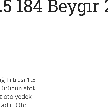
1.5 184 Beygir
 Filtresi 1.5
 ürünün stok
z oto yedek
tadır. Oto