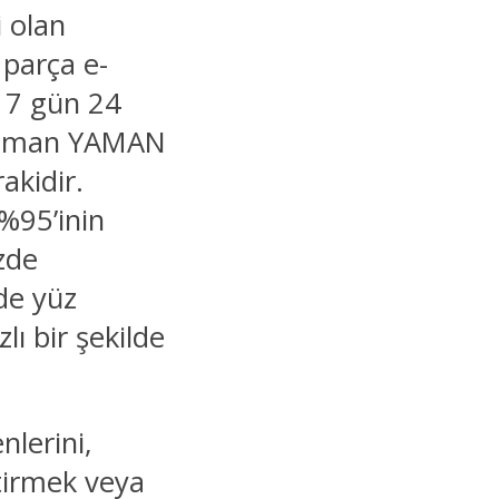
 olan
 parça e-
n 7 gün 24
z Yaman YAMAN
kidir.
%95’inin
zde
de yüz
lı bir şekilde
nlerini,
ştirmek veya