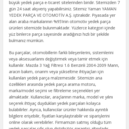
büyük yedek parça e-ticaret sitelerinden biridir. Sitemizden 7
gün 24 saat alışveriş yapabilirsiniz. Sitemiz Yaman YAMAN
YEDEK PARÇA VE OTOMOTİV A.Ş. iştirakidir. Piyasada yer
alan araba markalarının %95’inin otomotiv yedek parça
ürünleri sitemizde bulunmaktadır. Yüzlerce kategori içinde
yüz binlerce parça sayesinde aradığınızı hızlı bir şekilde
bulmanız mümkün.
Bu parçalar, otomobillerin farklı bileşenlerini, sistemlerini
veya aksesuarlarını değiştirmek veya tamir etmek için
kullanılır. Mazda 3 Yağ Filtresi 1.6 Benzinli 2004-2009 Mann,
aracın bakım, onarım veya yükseltme ihtiyaçları için
kullanılan yedek parça malzemesidir. Sitemizin ana
özellikleri arasında yedek parça arama motoru,
marka/model seçimi ve filtreleme seçenekleri yer
almaktadır. Kullanıcılar, araçlarının marka, model ve yılını
seçerek ihtiyaç duydukları yedek parçaları kolayca
bulabilirler. Ayrıca, kullanıcılar ürünler hakkında ayrıntılı
bilgilere erişebilir, fiyatları karşılaştırabilir ve siparişlerini
online olarak verebilirler. Firmamızın satmış olduğu tüm
yedek parçalar sıfır olup distribütör garantisi altındadır.