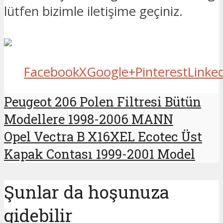
lütfen bizimle iletişime geçiniz.
Facebook
X
Google+
Pinterest
Linke
Peugeot 206 Polen Filtresi Bütün
Modellere 1998-2006 MANN
Opel Vectra B X16XEL Ecotec Üst
Kapak Contası 1999-2001 Model
Şunlar da hoşunuza
gidebilir