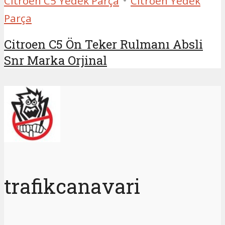
Citroen C5 Yedek Parça
Citroen Yedek
Parça
Citroen C5 Ön Teker Rulmanı Absli
Snr Marka Orjinal
trafikcanavari