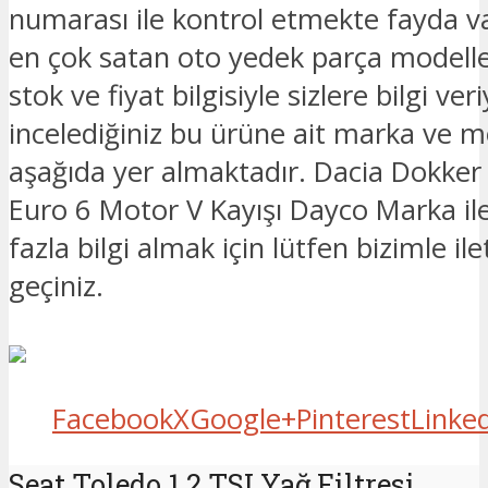
numarası ile kontrol etmekte fayda v
en çok satan oto yedek parça modelle
stok ve fiyat bilgisiyle sizlere bilgi ver
incelediğiniz bu ürüne ait marka ve mo
aşağıda yer almaktadır. Dacia Dokker
Euro 6 Motor V Kayışı Dayco Marka ile 
fazla bilgi almak için lütfen bizimle il
geçiniz.
Facebook
X
Google+
Pinterest
Linke
Seat Toledo 1.2 TSI Yağ Filtresi